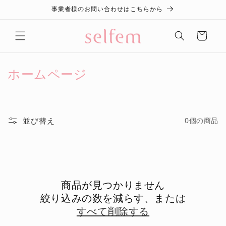
事業者様のお問い合わせはこちらから
コンテンツに進む
カ
ー
ト
コ
ホームページ
レ
ク
シ
並び替え
0個の商品
ョ
ン
:
商品が見つかりません
絞り込みの数を減らす、または
すべて削除する