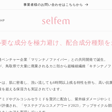
事業者様のお問い合わせはこちらから
 HP
必要な成分を極力避け、配合成分種類を
発ベンチャー企業「マリンナノファイバー」との共同開発で誕生。
が、鳥取県で大量に廃棄されるカニ殻から超極細繊維「キチンナノフ
ーは、肌に密着し、洗い流しても
6
時間以上残る特性を持ち、高い抗
酸を超える保湿力も実証されています。
アミドやグルコシルセラミドを贅沢に配合し、紫外線ダメージやシミ
が評価され、「サステナブルコスメアワード
2023
」アップサイクル部