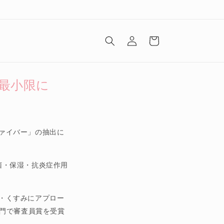
ロ
カ
グ
ー
イ
ト
ン
最小限に
ァイバー」の抽出に
菌・保湿・抗炎症作用
・くすみにアプロー
門で審査員賞を受賞